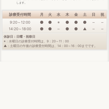
します。
診療受付時間
月
火
水
木
金
土
日
祝
9:20～12:00
※
remove
remove
14:20～18:00
▲
remove
remove
remove
休診日：日曜・祝祭日
※：水曜日の診療受付時間は、9：20～11：00
▲：土曜日の午後の診療受付時間は、14：00～16：00までです。