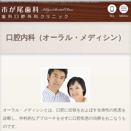
口腔内科（オーラル・メディシン） 市が尾歯科 口腔外科 青葉台 長津田 親知らず抜歯 顎関節症
phone_android
TEL
MENU
口腔内科（オーラル・メディシン）
オーラル・メディシンとは、口腔に症状をおよぼす全身性の疾患を
診断し、外科的なアプローチをせずに口腔疾患の治療をおこなうも
のです。